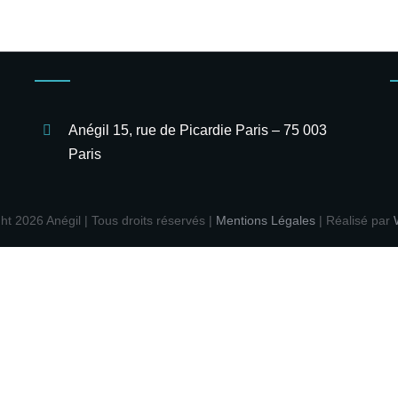
Anégil 15, rue de Picardie Paris – 75 003
Paris
ght
2026 Anégil | Tous droits réservés |
Mentions Légales
| Réalisé par