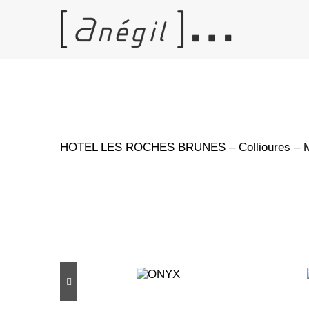
Skip
to
content
View
Larger
Image
HOTEL LES ROCHES BRUNES – Collioures – M
Projets connexes